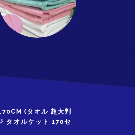
70CM (タオル 超大判
 タオルケット 170セ