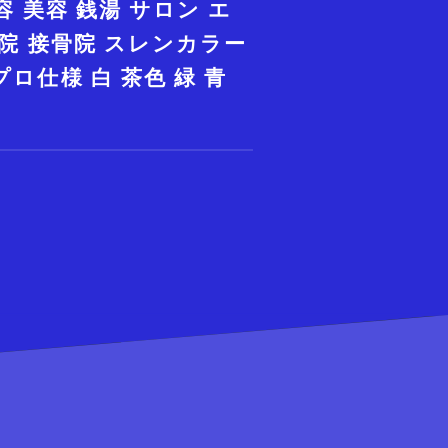
容 美容 銭湯 サロン エ
骨院 接骨院 スレンカラー
ロ仕様 白 茶色 緑 青